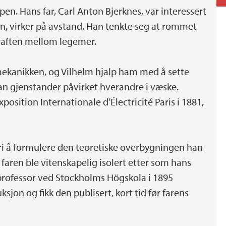
apen. Hans far, Carl Anton Bjerknes, var interessert
on, virker på avstand. Han tenkte seg at rommet
kraften mellom legemer.
mekanikken, og Vilhelm hjalp ham med å sette
n gjenstander påvirket hverandre i væske.
position Internationale d’Électricité Paris i 1881,
ldri å formulere den teoretiske overbygningen han
 faren ble vitenskapelig isolert etter som hans
 professor ved Stockholms Högskola i 1895
jon og fikk den publisert, kort tid før farens