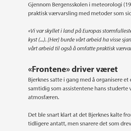
Gjennom Bergensskolen i meteorologi (19
praktisk værvarsling med metoder som sid
«Vi var skyllet i land på Europas stormfulle
kyst (...). [Her] burde vårt arbeid ha visse sja
vårt arbeid til også å omfatte praktisk værvar
«Frontene» driver været
Bjerknes satte i gang med å organisere et
samtidig som assistentene hans studerte 
atmosfæren.
Det ble snart klart at det Bjerknes kalte f
tidligere antatt, men snarere det som dre