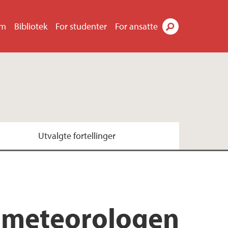
um
Bibliotek
For studenter
For ansatte
Søk
Utvalgte fortellinger
e meteorologen