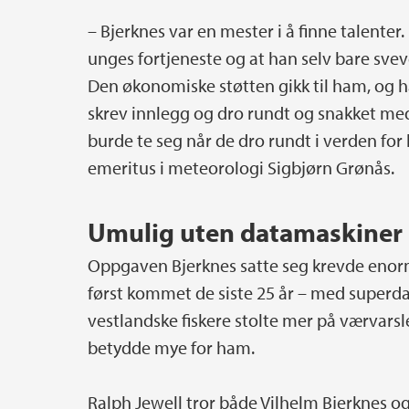
– Bjerknes var en mester i å finne talenter
unges fortjeneste og at han selv bare sve
Den økonomiske støtten gikk til ham, og ha
skrev innlegg og dro rundt og snakket me
burde te seg når de dro rundt i verden for
emeritus i meteorologi Sigbjørn Grønås.
Umulig uten datamaskiner
Oppgaven Bjerknes satte seg krevde enorm
først kommet de siste 25 år – med superda
vestlandske fiskere stolte mer på værvarsl
betydde mye for ham.
Ralph Jewell tror både Vilhelm Bjerknes og