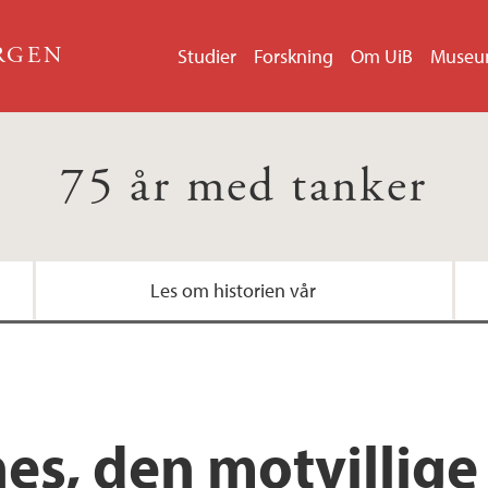
ERGEN
Studier
Forskning
Om UiB
Muse
75 år med tanker
Les om historien vår
nes, den motvillig