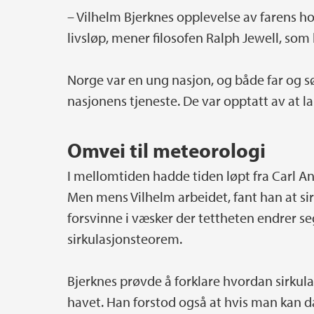
– Vilhelm Bjerknes opplevelse av farens h
livsløp, mener filosofen Ralph Jewell, som 
Norge var en ung nasjon, og både far og 
nasjonens tjeneste. De var opptatt av at la
Omvei til meteorologi
I mellomtiden hadde tiden løpt fra Carl Ant
Men mens Vilhelm arbeidet, fant han at si
forsvinne i væsker der tettheten endrer s
sirkulasjonsteorem.
Bjerknes prøvde å forklare hvordan sirkul
havet. Han forstod også at hvis man kan da