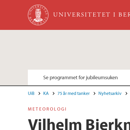
Hopp til hovedinnhold
UNIVERSITETET I B
Se programmet for jubileumsuken
UiB
KA
75 år med tanker
Nyhetsarkiv
METEOROLOGI
Vilhelm Bjerk