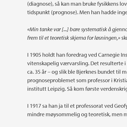
(diagnose), så kan man bruke fysikkens lov
tidspunkt (prognose). Men han hadde ingen
«Min tanke var [...] bare systematisk å gjen
frem til et teoretisk skjema for løsningen,»
sk
I 1905 holdt han foredrag ved Carnegie Ins
vitenskapelig værvarsling. Det resulterte i
ca. 35 år – og slik ble Bjerknes bundet ti
prognoseproblemet som professor i Kristia
institutt Leipzig. Så kom første verdenskri
I 1917 sa han ja til et professorat ved Geofy
mindre møysommelig og teoretisk, men m