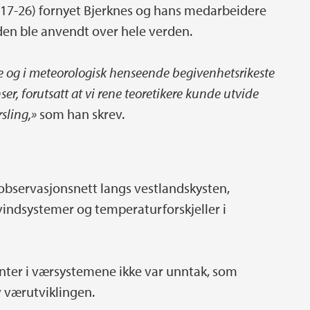
17-26) fornyet Bjerknes og hans medarbeidere
en ble anvendt over hele verden.
ste og i meteorologisk henseende begivenhetsrikeste
nser, forutsatt at vi rene teoretikere kunde utvide
sling,»
som han skrev.
 observasjonsnett langs vestlandskysten,
vindsystemer og temperaturforskjeller i
ronter i værsystemene ikke var unntak, som
v værutviklingen.