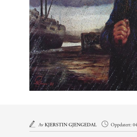
Hovedinnhold
Av
KJERSTIN GJENGEDAL
Oppdatert: 04