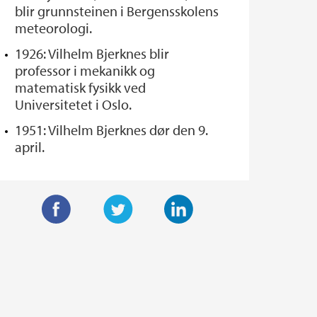
blir grunnsteinen i Bergensskolens
meteorologi.
1926: Vilhelm Bjerknes blir
professor i mekanikk og
matematisk fysikk ved
Universitetet i Oslo.
1951: Vilhelm Bjerknes dør den 9.
april.
F
T
L
a
w
i
c
i
n
e
t
k