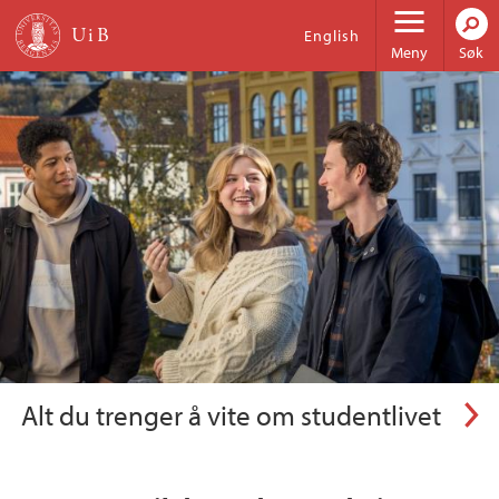
Hopp til hovedinnhold
Universitetet i Bergen
English
Meny
Søk
Informasjon for potensielle studenter
Alt du trenger å vite om studentlivet