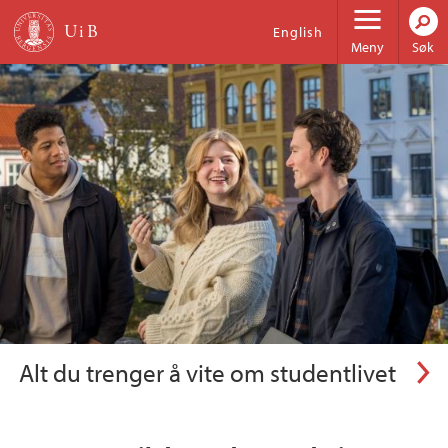
Hopp til hovedinnhold
Universitetet i Bergen
English
Meny
Søk
Informasjon for potensielle studenter
Alt du trenger å vite om studentlivet