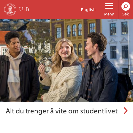
Hopp til hovedinnhold
Universitetet i Bergen
English
Meny
Søk
Informasjon for potensielle studenter
Alt du trenger å vite om studentlivet