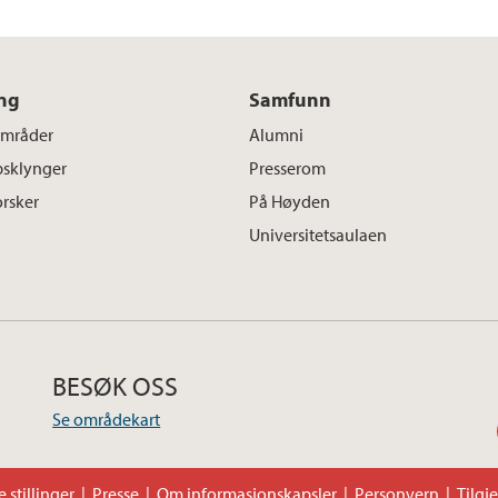
ng
Samfunn
områder
Alumni
sklynger
Presserom
orsker
På Høyden
Universitetsaulaen
BESØK OSS
Se områdekart
 stillinger
Presse
Om informasjonskapsler
Personvern
Tilgj