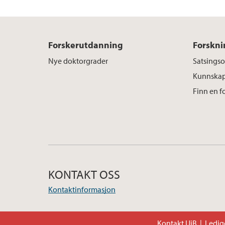
Forskerutdanning
Forskni
Nye doktorgrader
Satsings
Kunnskap
Finn en f
KONTAKT OSS
Kontaktinformasjon
Kontakt UiB
Ledige