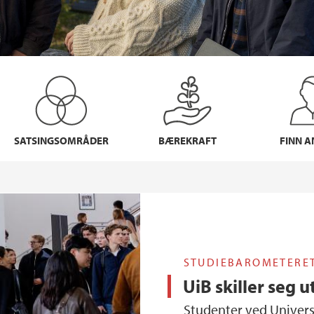
SATSINGSOMRÅDER
BÆREKRAFT
FINN A
STUDIEBAROMETERET
UiB skiller seg
Studenter ved Universitetet i Bergen (UiB) er i langt større