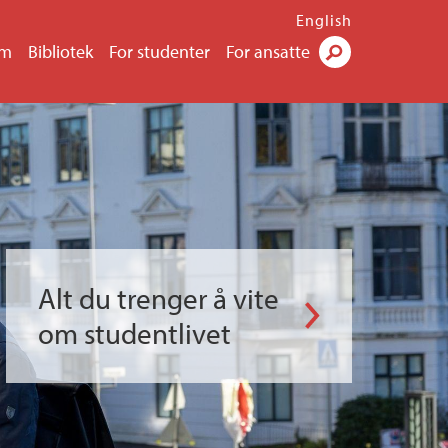
English
um
Bibliotek
For studenter
For ansatte
Søk
Alt du trenger å vite
om studentlivet