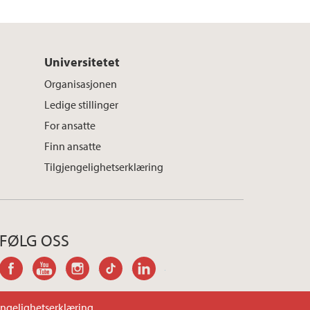
Universitetet
Organisasjonen
Ledige stillinger
For ansatte
Finn ansatte
Tilgjengelighetserklæring
FØLG OSS
facebook
youtube
instagram
tiktok
linkedin
engelighetserklæring