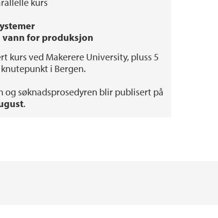
rallelle kurs
systemer
g vann for produksjon
rt kurs ved Makerere University, pluss 5
t knutepunkt i Bergen.
n og søknadsprosedyren blir publisert på
august
.