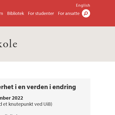
English
um
Bibliotek
For studenter
For ansatte
Søk
kole
rhet i en verden i endring
ember 2022
d et knutepunkt ved UiB)