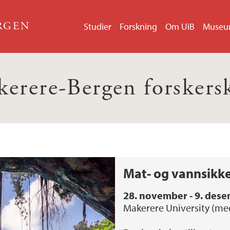
ERGEN
Studier
Forskning
Om UiB
Muse
erere-Bergen forskers
Mat- og vannsikke
28. november - 9. des
Makerere University (me