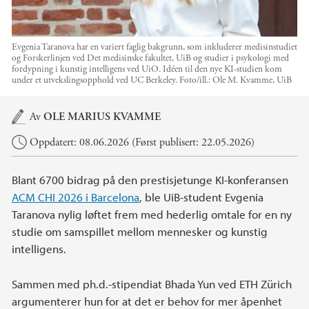
Evgenia Taranova har en variert faglig bakgrunn, som inkluderer medisinstudiet
og Forskerlinjen ved Det medisinske fakultet, UiB og studier i psykologi med
fordypning i kunstig intelligens ved UiO. Idéen til den nye KI-studien kom
under et utvekslingsopphold ved UC Berkeley.
Foto/ill.:
Ole M. Kvamme, UiB
Hovedinnhold
Av
OLE MARIUS KVAMME
Oppdatert: 08.06.2026 (Først publisert: 22.05.2026)
Blant 6700 bidrag på den prestisjetunge KI‑konferansen
ACM CHI 2026 i Barcelona
, ble UiB-student Evgenia
Taranova nylig løftet frem med hederlig omtale for en ny
studie om samspillet mellom mennesker og kunstig
intelligens.
Sammen med ph.d.-stipendiat Bhada Yun ved ETH Zürich
argumenterer hun for at det er behov for mer åpenhet