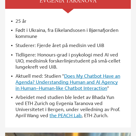
EVGENIA TARANOVA
25 år
Født i Ukraina, fra Eikelandsosen i Bjørnafjorden
kommune
Studerer: Fjerde året på medisin ved UiB
Tidligere: Honours-grad i psykologi med AI ved
UiO, medisinsk forskerlinjestudent på små-cellet
lungekreft ved UiB.
Aktuell med: Studien "
Does My Chatbot Have an
Agenda? Understanding Human and AI Agency
in Human–Human-like Chatbot Interaction
"
Arbeidet med studien ble ledet av Bhada Yun
ved ETH Zurich og Evgenia Taranova ved
Universitetet i Bergen, under veiledning av Prof.
April Wang ved
the PEACH Lab
, ETH Zurich.