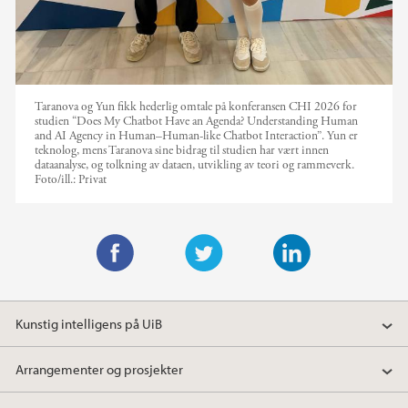
Taranova og Yun fikk hederlig omtale på konferansen CHI 2026 for
studien “Does My Chatbot Have an Agenda? Understanding Human
and AI Agency in Human–Human-like Chatbot Interaction”. Yun er
teknolog, mens Taranova sine bidrag til studien har vært innen
dataanalyse, og tolkning av dataen, utvikling av teori og rammeverk.
Foto/ill.:
Privat
F
T
L
a
w
i
Kunstig intelligens på UiB
c
i
n
e
t
k
Arrangementer og prosjekter
b
t
e
o
e
d