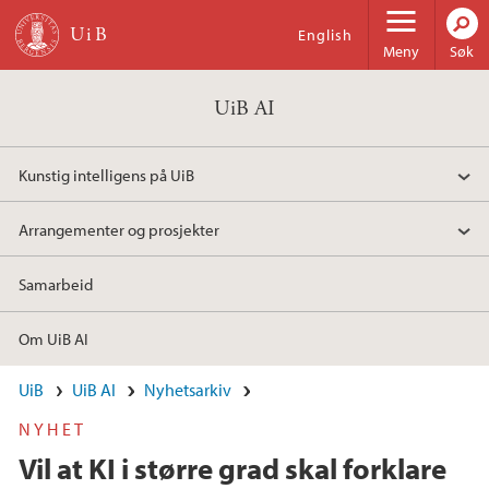
Hopp til hovedinnhold
English
Meny
Søk
UiB AI
Kunstig intelligens på UiB
Arrangementer og prosjekter
Samarbeid
Om UiB AI
UiB
UiB AI
Nyhetsarkiv
NYHET
Vil at KI i større grad skal forklare