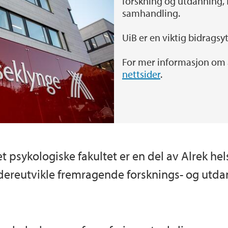
forskning og utdanning, 
samhandling.
UiB er en viktig bidragsy
For mer informasjon om a
nettsider
.
t psykologiske fakultet er en del av Alrek h
dereutvikle fremragende forsknings- og utda