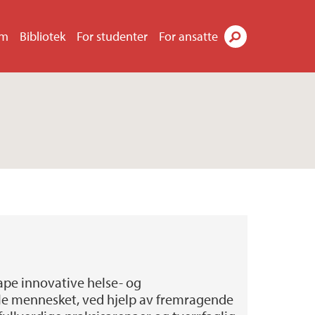
um
Bibliotek
For studenter
For ansatte
Søk
kape innovative helse- og
le mennesket, ved hjelp av fremragende