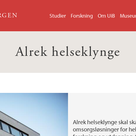
ERGEN
Studier
Forskning
Om UiB
Muse
Alrek helseklynge
Alrek helseklynge skal s
omsorgsløsninger for he