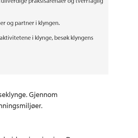
fullverdige praksisarenaer og tverrfaglig
ter og partner i klyngen.
ktivitetene i klynge, besøk klyngens
elseklynge. Gjennom
nningsmiljøer.