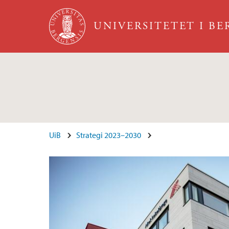
Hopp til hovedinnhold
UNIVERSITETET I B
Hovedinnhold
UiB
Strategi 2023–2030