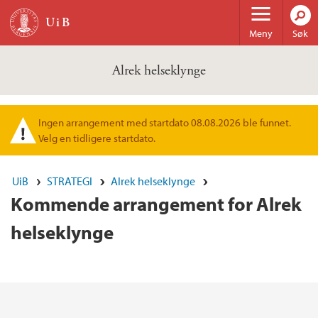
Hopp til hovedinnhold
Meny
Søk
Alrek helseklynge
Ingen arrangement med startdato 08.08.2026 ble funnet.
Varselmelding
Velg en tidligere startdato.
UiB
STRATEGI
Alrek helseklynge
Kommende arrangement for Alrek
helseklynge