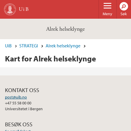
Hopp til hovedinnhold
Meny
Søk
Alrek helseklynge
UiB
STRATEGI
Alrek helseklynge
Kart for Alrek helseklynge
KONTAKT OSS
post@uib.no
+47 55 58 00 00
Universitetet i Bergen
BESØK OSS