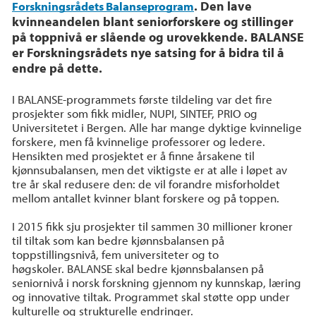
. Den lave
Forskningsrådets Balanseprogram
kvinneandelen blant seniorforskere og stillinger
på toppnivå er slående og urovekkende. BALANSE
er Forskningsrådets nye satsing for å bidra til å
endre på dette.
I BALANSE-programmets første tildeling var det fire
prosjekter som fikk midler, NUPI, SINTEF, PRIO og
Universitetet i Bergen. Alle har mange dyktige kvinnelige
forskere, men få kvinnelige professorer og ledere.
Hensikten med prosjektet er å finne årsakene til
kjønnsubalansen, men det viktigste er at alle i løpet av
tre år skal redusere den: de vil forandre misforholdet
mellom antallet kvinner blant forskere og på toppen.
I 2015 fikk sju prosjekter til sammen 30 millioner kroner
til tiltak som kan bedre kjønnsbalansen på
toppstillingsnivå, fem universiteter og to
høgskoler. BALANSE skal bedre kjønnsbalansen på
seniornivå i norsk forskning gjennom ny kunnskap, læring
og innovative tiltak. Programmet skal støtte opp under
kulturelle og strukturelle endringer.