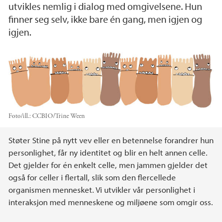
utvikles nemlig i dialog med omgivelsene. Hun
finner seg selv, ikke bare én gang, men igjen og
igjen.
Foto/ill.:
CCBIO/Trine Ween
Hovedinnhold
Støter Stine på nytt vev eller en betennelse forandrer hun
personlighet, får ny identitet og blir en helt annen celle.
Det gjelder for én enkelt celle, men jammen gjelder det
også for celler i flertall, slik som den flercellede
organismen mennesket. Vi utvikler vår personlighet i
interaksjon med menneskene og miljøene som omgir oss.