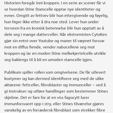
Historien foregår inni kroppen. I en serie av scener får vi
se hvordan Stine Stamcelle opptar nye identiteter og
evner. Omgitt av fettvev blir hun ettergivende og føyelig,
hun higer ikke etter å dra noe sted. Lever hun under
terroren fra en kronisk betennelse blir hun opptatt av å
dele seg i mange datterceller. Når ekstremisten CytoKen
gjør sin entré over Youtube og maner til væpnet forsvar
mot en diffus fiende, vender nabocellene seg mot
kroppen og lar en moden Stine melkekjertelcelle utvikle
seg baklengs til å bli en umoden stamcelle igjen.
Publikum spiller rollen som omgivelsene. De får utlevert
kostymer og kan dermed identifisere seg med de ulike
aktørene: fettceller, fibroblaster og immunceller – ved å
gi instrukser og utføre handlinger som bestemmer Stines
skjebne. Det er fare for at en viss fagocytt lurer
immunforsvaret opp i stry, eller Stines tilværelse gjøres
vanskelig av en forrædersk fibroblast som strekker fibre