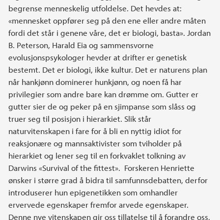
begrense menneskelig utfoldelse. Det hevdes at:
«mennesket oppfører seg på den ene eller andre måten
fordi det står i genene våre, det er biologi, basta». Jordan
B. Peterson, Harald Eia og sammensvorne
evolusjonspsykologer hevder at drifter er genetisk
bestemt. Det er biologi, ikke kultur. Det er naturens plan
når hankjønn dominerer hunkjønn, og noen få har
privilegier som andre bare kan drømme om. Gutter er
gutter sier de og peker på en sjimpanse som slåss og
truer seg til posisjon i hierarkiet. Slik står
naturvitenskapen i fare for å bli en nyttig idiot for
reaksjonære og mannsaktivister som tviholder på
hierarkiet og lener seg til en forkvaklet tolkning av
Darwins «Survival of the fittest». Forskeren Henriette
ønsker i større grad å bidra til samfunnsdebatten, derfor
introduserer hun epigenetikken som omhandler
ervervede egenskaper fremfor arvede egenskaper.
Denne nye vitenskapen gir oss tillatelse til å forandre oss,