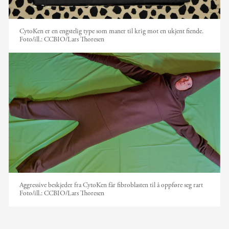
CytoKen er en engstelig type som maner til krig mot en ukjent fiende.
Foto/ill.:
CCBIO/Lars Thoresen
Aggressive beskjeder fra CytoKen får fibroblasten til å oppføre seg rart
Foto/ill.:
CCBIO/Lars Thoresen