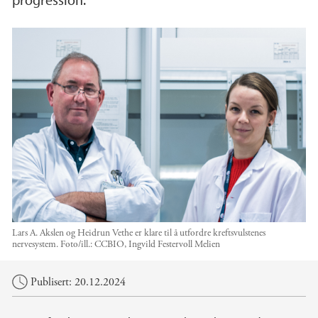
Lars A. Akslen og Heidrun Vethe er klare til å utfordre kreftsvulstenes
nervesystem.
Foto/ill.:
CCBIO, Ingvild Festervoll Melien
Hovedinnhold
Publisert: 20.12.2024