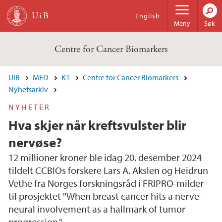
Hopp til hovedinnhold
English
Meny
Søk
Centre for Cancer Biomarkers
UiB
MED
K1
Centre for Cancer Biomarkers
Nyhetsarkiv
NYHETER
Hva skjer når kreftsvulster blir
nervøse?
12 millioner kroner ble idag 20. desember 2024
tildelt CCBIOs forskere Lars A. Akslen og Heidrun
Vethe fra Norges forskningsråd i FRIPRO-milder
til prosjektet "When breast cancer hits a nerve -
neural involvement as a hallmark of tumor
progression."