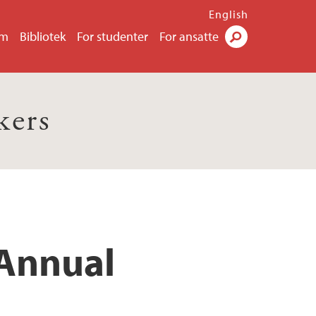
English
um
Bibliotek
For studenter
For ansatte
Søk
kers
 Annual