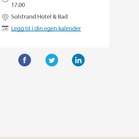
17.00
Solstrand Hotel & Bad
Legg til i din egen kalender
F
T
L
a
w
i
c
i
n
e
t
k
b
t
e
o
e
d
o
r
I
k
n