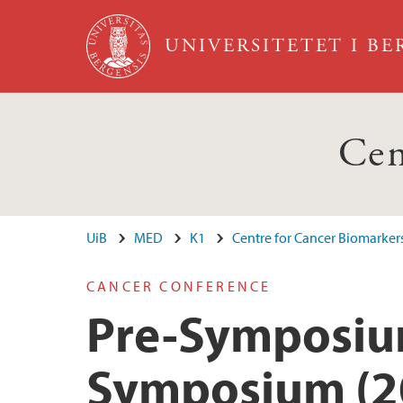
Hopp til hovedinnhold
UNIVERSITETET I B
Cen
UiB
MED
K1
Centre for Cancer Biomarker
CANCER CONFERENCE
Pre-Symposium
Symposium (2