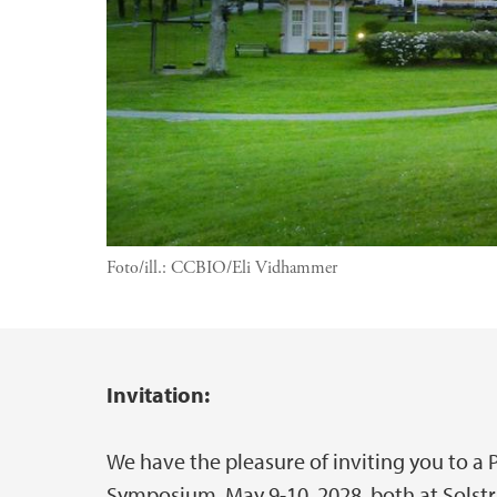
Foto/ill.:
CCBIO/Eli Vidhammer
Invitation:
Hovedinnhold
We have the pleasure of inviting you to 
Symposium, May 9-10, 2028, both at Solst