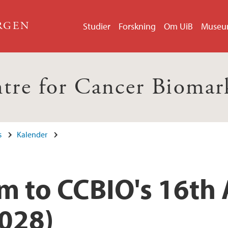
ERGEN
Studier
Forskning
Om UiB
Muse
tre for Cancer Biomar
s
Kalender
 to CCBIO's 16th
028)