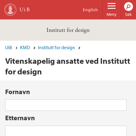
Hopp til hovedinnhold
English
Meny
Søk
Institutt for design
UiB
KMD
Institutt for design
Vitenskapelig ansatte ved Institutt
for design
Fornavn
Etternavn