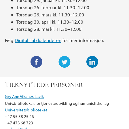
Torsdag 29. januar kl. 11.30–12.00
Torsdag 26. februar kl. 11.30–12.00
Torsdag 26. mars kl. 11.30–12.00
Torsdag 30. april kl. 11.30–12.00
Torsdag 28. mai kl. 11.30–12.00
Følg
Digital Lab kalenderen
for mer informasjon.
F
T
L
a
w
i
TILKNYTTEDE PERSONER
c
i
n
e
t
k
Gry Ane Vikanes Lavik
b
t
e
Univ.bibliotekar, for tjenesteutvikling og humanistiske fag
o
e
d
Universitetsbiblioteket
o
r
I
+47 55 58 25 46
k
n
+47 473 68 723