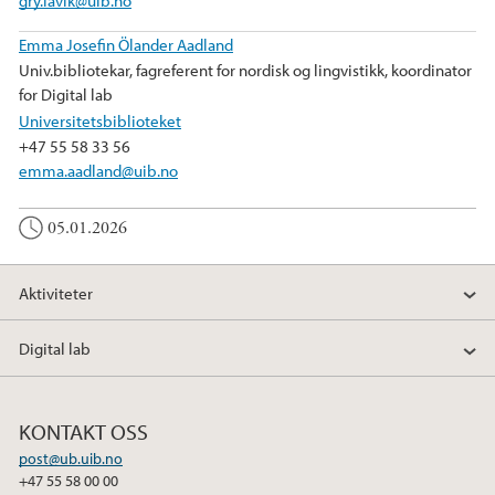
gry.lavik@uib.no
Emma Josefin Ölander Aadland
Univ.bibliotekar, fagreferent for nordisk og lingvistikk, koordinator
for Digital lab
Universitetsbiblioteket
+47 55 58 33 56
emma.aadland@uib.no
05.01.2026
Aktiviteter
Digital lab
KONTAKT OSS
post@ub.uib.no
+47 55 58 00 00