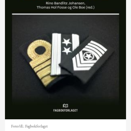
Foto/ill.:
Fagbokforlaget