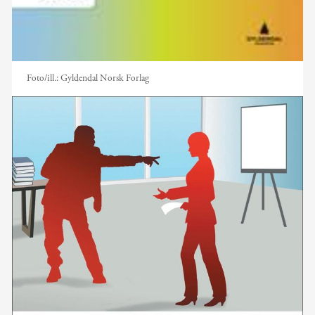
Foto/ill.:
Gyldendal Norsk Forlag