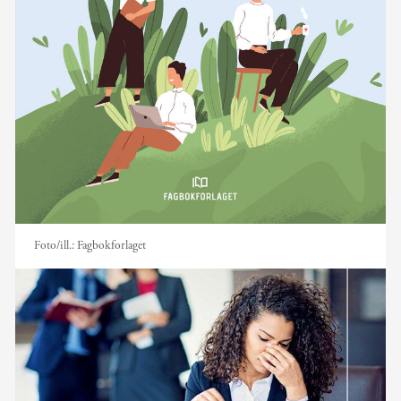
Foto/ill.:
Fagbokforlaget