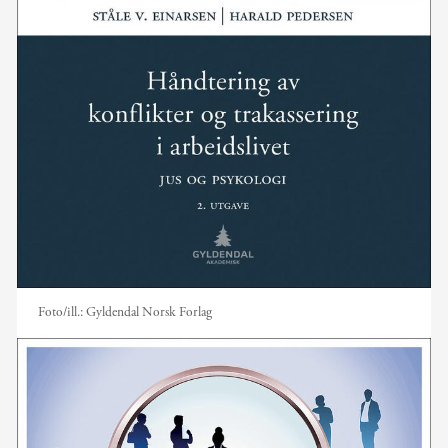
Foto/ill.:
Gyldendal Norsk Forlag