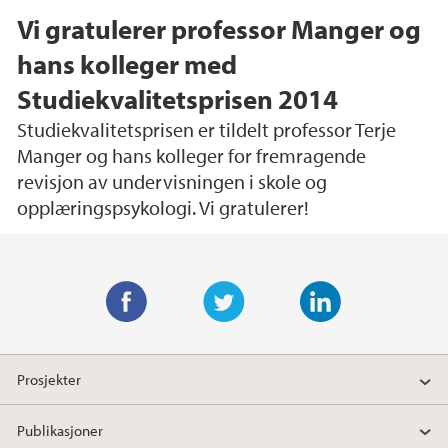
Vi gratulerer professor Manger og
hans kolleger med
Studiekvalitetsprisen 2014
Studiekvalitetsprisen er tildelt professor Terje
Manger og hans kolleger for fremragende
revisjon av undervisningen i skole og
opplæringspsykologi. Vi gratulerer!
Hovedinnhold
F
T
L
a
w
i
Prosjekter
c
i
n
e
t
k
Publikasjoner
b
t
e