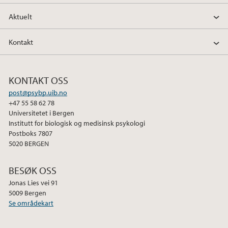
o
e
d
Aktuelt
o
r
I
k
n
Kontakt
KONTAKT OSS
post@psybp.uib.no
+47 55 58 62 78
Universitetet i Bergen
Institutt for biologisk og medisinsk psykologi
Postboks 7807
5020 BERGEN
BESØK OSS
Jonas Lies vei 91
5009 Bergen
Se områdekart