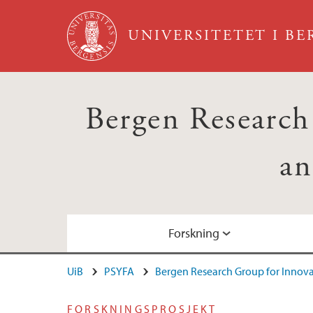
Hopp til hovedinnhold
UNIVERSITETET I B
Bergen Research
an
Forskning
UiB
PSYFA
Bergen Research Group for Innova
Forskningsprosjekter
Bøker og formidling
Medlemmer
FORSKNINGSPROSJEKT