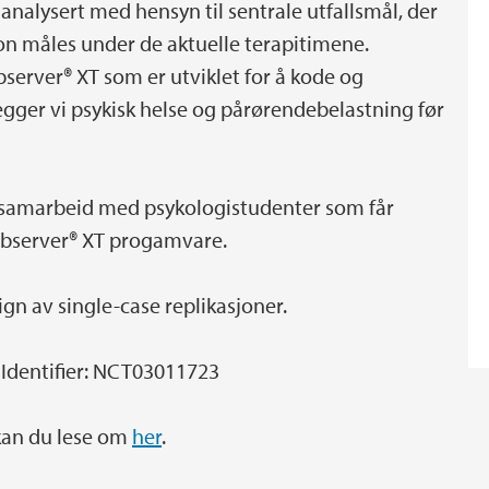
g analysert med hensyn til sentrale utfallsmål, der
n måles under de aktuelle terapitimene.
erver® XT som er utviklet for å kode og
legger vi psykisk helse og pårørendebelastning før
i samarbeid med psykologistudenter som får
Observer® XT progamvare.
gn av single-case replikasjoner.
v Identifier: NCT03011723
 kan du lese om
her
.