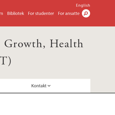
English
um
Bibliotek
For studenter
For ansatte
Søk
, Growth, Health
HT)
Kontakt
ab
kasjoner