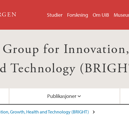
ERGEN
Studier
Forskning
Om UiB
Muse
 Group for Innovation
d Technology (BRIG
Publikasjoner
tion, Growth, Health and Technology (BRIGHT)
The Human Light L
Vitenskapelige publi