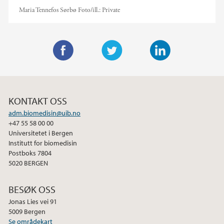
Maria Tennefos Sørbø
Foto/ill.:
Private
F
T
L
a
w
i
c
i
n
KONTAKT OSS
e
t
k
adm.biomedisin@uib.no
b
t
e
+47 55 58 00 00
o
e
d
Universitetet i Bergen
o
r
I
Institutt for biomedisin
Postboks 7804
k
n
5020 BERGEN
BESØK OSS
Jonas Lies vei 91
5009 Bergen
Se områdekart