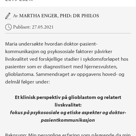
Hovedinnhold
Av
MARTHA ENGER, PHD; DR PHILOS
Publisert: 27.05.2021
Maria undersøkte hvordan doktor-pasient-
kommunikasjon og psykososiale faktorer påvirker
livskvalitet ved forskjellige stadier i sykdomsforløpet hos
pasienter som er diagnostisert med hjernesvulsten,
glioblastoma. Sammendraget av oppgavens hoved- og
delmål følger under:
Et klinisk perspektiv på glioblastom og relatert
livskvalitet:
fokus på psykososiale og etiske aspekter og doktor-
pasientkommunikasjon
Bakgrunn: Min personlige erfaring som pårørende da min