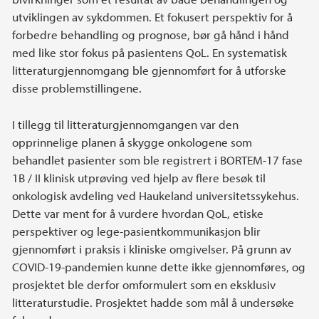
utviklingen av sykdommen. Et fokusert perspektiv for å
forbedre behandling og prognose, bør gå hånd i hånd
med like stor fokus på pasientens QoL. En systematisk
litteraturgjennomgang ble gjennomført for å utforske
disse problemstillingene.
I tillegg til litteraturgjennomgangen var den
opprinnelige planen å skygge onkologene som
behandlet pasienter som ble registrert i BORTEM-17 fase
1B / II klinisk utprøving ved hjelp av flere besøk til
onkologisk avdeling ved Haukeland universitetssykehus.
Dette var ment for å vurdere hvordan QoL, etiske
perspektiver og lege-pasientkommunikasjon blir
gjennomført i praksis i kliniske omgivelser. På grunn av
COVID-19-pandemien kunne dette ikke gjennomføres, og
prosjektet ble derfor omformulert som en eksklusiv
litteraturstudie. Prosjektet hadde som mål å undersøke