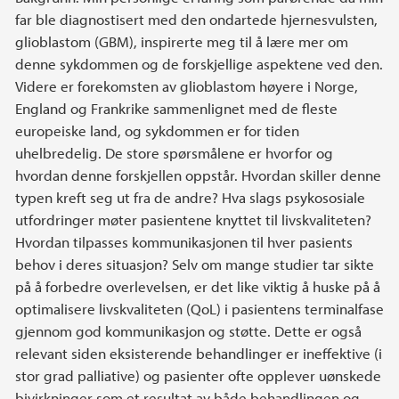
far ble diagnostisert med den ondartede hjernesvulsten,
glioblastom (GBM), inspirerte meg til å lære mer om
denne sykdommen og de forskjellige aspektene ved den.
Videre er forekomsten av glioblastom høyere i Norge,
England og Frankrike sammenlignet med de fleste
europeiske land, og sykdommen er for tiden
uhelbredelig. De store spørsmålene er hvorfor og
hvordan denne forskjellen oppstår. Hvordan skiller denne
typen kreft seg ut fra de andre? Hva slags psykososiale
utfordringer møter pasientene knyttet til livskvaliteten?
Hvordan tilpasses kommunikasjonen til hver pasients
behov i deres situasjon? Selv om mange studier tar sikte
på å forbedre overlevelsen, er det like viktig å huske på å
optimalisere livskvaliteten (QoL) i pasientens terminalfase
gjennom god kommunikasjon og støtte. Dette er også
relevant siden eksisterende behandlinger er ineffektive (i
stor grad palliative) og pasienter ofte opplever uønskede
bivirkninger som et resultat av både behandlingen og