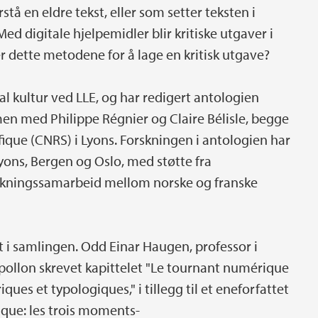
tå en eldre tekst, eller som setter teksten i
Med digitale hjelpemidler blir kritiske utgaver i
 dette metodene for å lage en kritisk utgave?
al kultur ved LLE, og har redigert antologien
n med Philippe Régnier og Claire Bélisle, begge
fique (CNRS) i Lyons. Forskningen i antologien har
yons, Bergen og Oslo, med støtte fra
orskningssamarbeid mellom norske og franske
rt i samlingen. Odd Einar Haugen, professor i
pollon skrevet kapittelet "Le tournant numérique
iques et typologiques," i tillegg til et eneforfattet
ique: les trois moments-