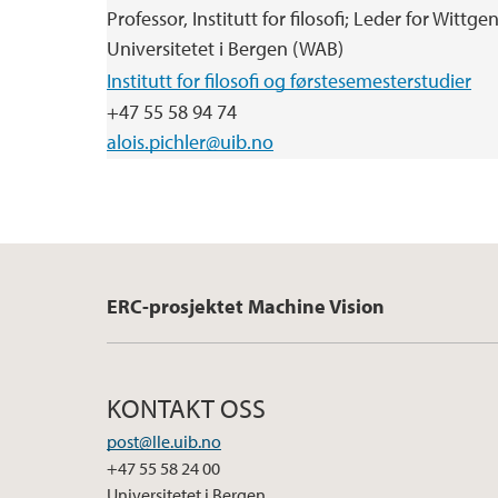
Professor, Institutt for filosofi; Leder for Wittg
Universitetet i Bergen (WAB)
Institutt for filosofi og førstesemesterstudier
+47 55 58 94 74
alois.pichler@uib.no
ERC-prosjektet Machine Vision
KONTAKT OSS
post@lle.uib.no
+47 55 58 24 00
Universitetet i Bergen