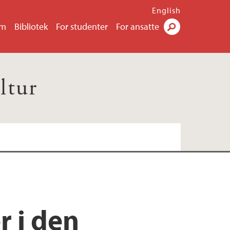
English
um
Bibliotek
For studenter
For ansatte
Søk
ltur
r i den