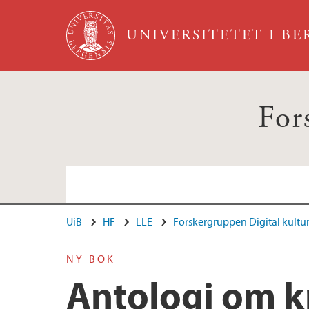
Hopp til hovedinnhold
UNIVERSITETET I B
For
UiB
HF
LLE
Forskergruppen Digital kultu
NY BOK
Antologi om kr