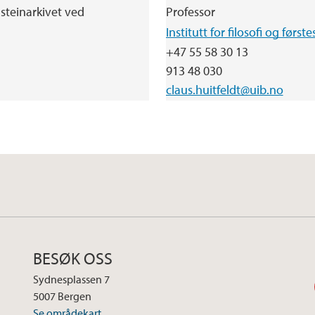
ensteinarkivet ved
Professor
Institutt for filosofi og førs
+47 55 58 30 13
913 48 030
claus.huitfeldt@uib.no
BESØK OSS
Sydnesplassen 7
5007 Bergen
Se områdekart