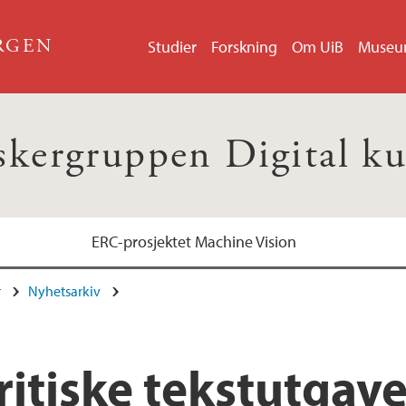
ERGEN
Studier
Forskning
Om UiB
Muse
skergruppen Digital ku
ERC-prosjektet Machine Vision
r
Nyhetsarkiv
itiske tekstutgave