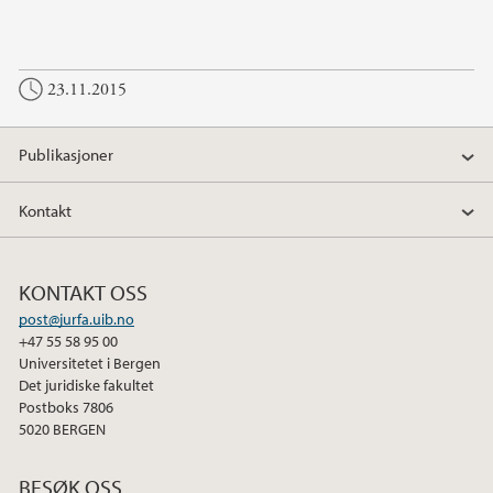
F
T
L
a
w
i
c
i
n
23.11.2015
e
t
k
b
t
e
o
e
d
Publikasjoner
o
r
I
k
n
Kontakt
KONTAKT OSS
post@jurfa.uib.no
+47 55 58 95 00
Universitetet i Bergen
Det juridiske fakultet
Postboks 7806
5020 BERGEN
BESØK OSS