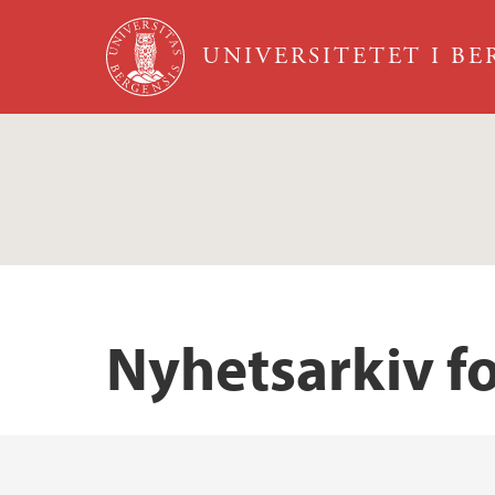
Hopp til hovedinnhold
UNIVERSITETET I B
Nyhetsarkiv f