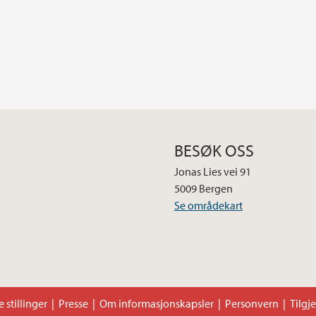
BESØK OSS
Jonas Lies vei 91
5009 Bergen
Se områdekart
 stillinger
Presse
Om informasjonskapsler
Personvern
Tilgj