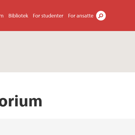
um
Bibliotek
For studenter
For ansatte
Søk
torium