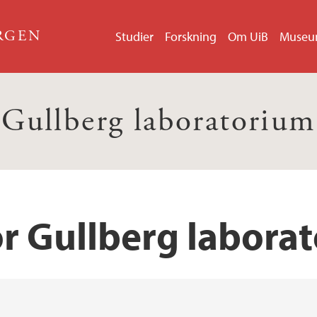
ERGEN
Studier
Forskning
Om UiB
Muse
Gullberg laboratorium
or Gullberg labora