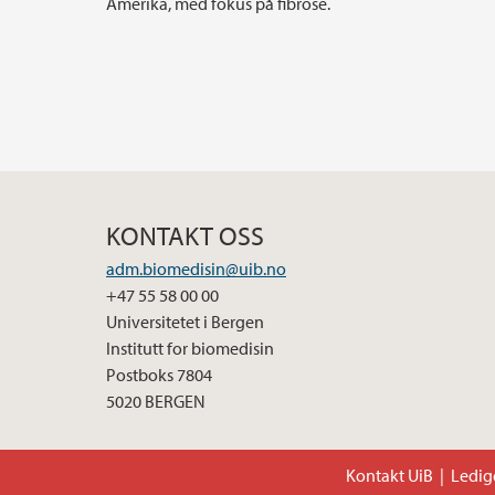
Amerika, med fokus på fibrose.
KONTAKT OSS
adm.biomedisin@uib.no
+47 55 58 00 00
Universitetet i Bergen
Institutt for biomedisin
Postboks 7804
5020 BERGEN
Kontakt UiB
Ledige