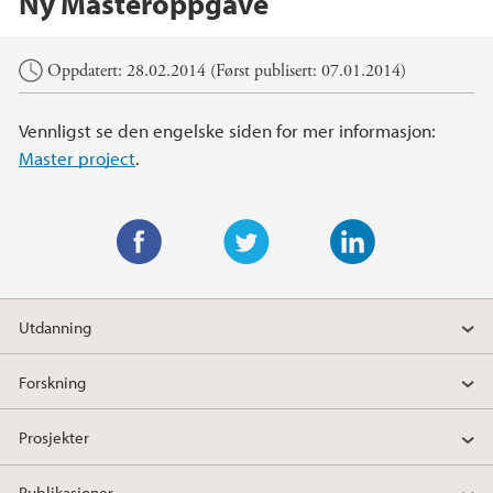
Ny Masteroppgave
Hovedinnhold
Oppdatert: 28.02.2014 (Først publisert: 07.01.2014)
Vennligst se den engelske siden for mer informasjon:
Master project
.
F
T
L
a
w
i
Utdanning
c
i
n
e
t
k
Forskning
b
t
e
o
e
d
Prosjekter
o
r
I
k
n
Publikasjoner