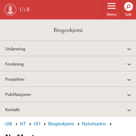
Hopp til hovedinnhold
Meny
Søk
Biogeokjemi
Utdanning
Forskning
Prosjekter
Publikasjoner
Kontakt
UiB
NT
GFI
Biogeokjemi
Nyhetsarkiv