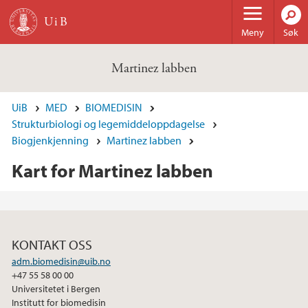
Hopp til hovedinnhold
Meny
Søk
Martinez labben
UiB
MED
BIOMEDISIN
Strukturbiologi og legemiddeloppdagelse
Biogjenkjenning
Martinez labben
Kart for Martinez labben
KONTAKT OSS
adm.biomedisin@uib.no
+47 55 58 00 00
Universitetet i Bergen
Institutt for biomedisin