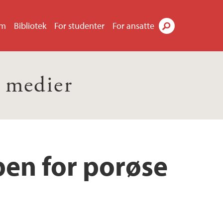
um
Bibliotek
For studenter
For ansatte
Søk
 medier
pen for porøse