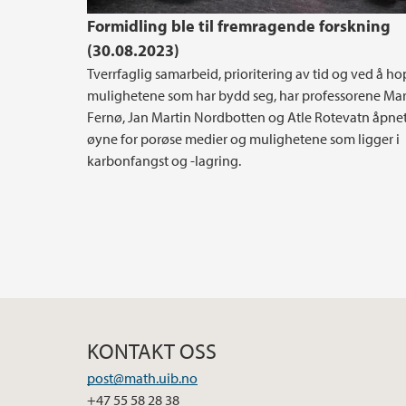
Formidling ble til fremragende forskning
(30.08.2023)
Tverrfaglig samarbeid, prioritering av tid og ved å h
mulighetene som har bydd seg, har professorene Mar
Fernø, Jan Martin Nordbotten og Atle Rotevatn åpne
øyne for porøse medier og mulighetene som ligger i
karbonfangst og -lagring.
KONTAKT OSS
post@math.uib.no
+47 55 58 28 38