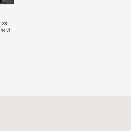
 oss
ene vi