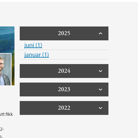
2025
juni (1)
januar (1)
2024
2023
2022
tt fikk
2-
n.