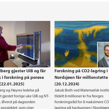
lberg gjester UiB og får
Forskning på CO2-lagring i
k i forskning på porøse
Nordsjøen får millionstøtte
(22.01.2025)
(20.12.2024)
erg og Høyres ledelse på
Jakub Both ved Matematisk institu
t gjestet forrige uke UiB og NT-
tildelt 8 millioner kr fra Norges
t. Øverst på dagsorden
forskningsråd for å maksimere CO
prosjektet, som viser
lagring på havbunnen i Nordsjøe