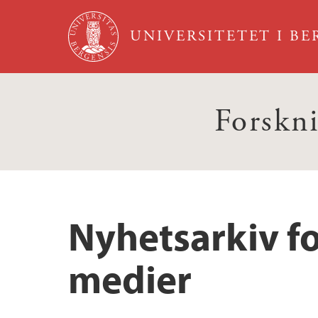
Hopp til hovedinnhold
UNIVERSITETET I B
Forskn
Nyhetsarkiv f
medier