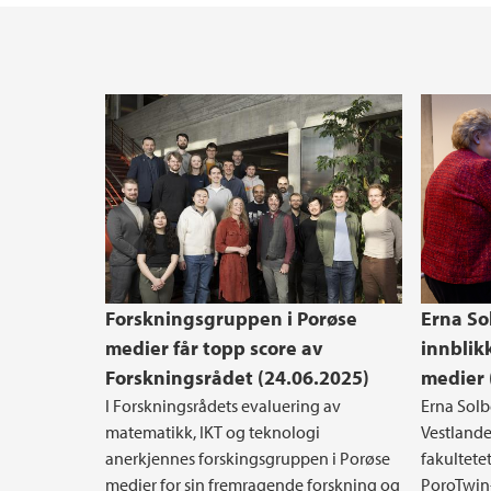
Forskningsgruppen i Porøse
Erna So
medier får topp score av
innblik
Forskningsrådet (24.06.2025)
medier 
I Forskningsrådets evaluering av
Erna Solb
matematikk, IKT og teknologi
Vestlande
anerkjennes forskingsgruppen i Porøse
fakultete
medier for sin fremragende forskning og
PoroTwin-