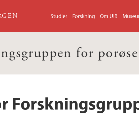
ERGEN
Studier
Forskning
Om UiB
Muse
ingsgruppen for porøse
or Forskningsgrup