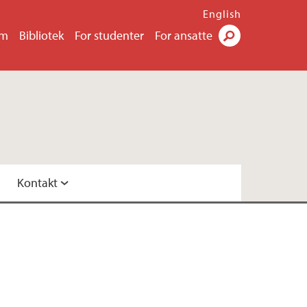
English
um
Bibliotek
For studenter
For ansatte
Søk
Kontakt