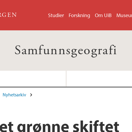
ERGEN
Studier
Forskning
Om UiB
Muse
Samfunnsgeografi
Nyhetsarkiv
et grønne skiftet