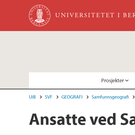
Hopp til hovedinnhold
UNIVERSITETET I B
Prosjekter
UiB
SVF
GEOGRAFI
Samfunnsgeografi
The Green Economy Network
Medlemmer
Ansatte ved S