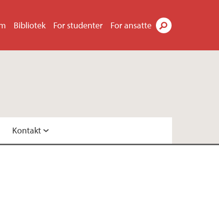
um
Bibliotek
For studenter
For ansatte
Søk
Kontakt