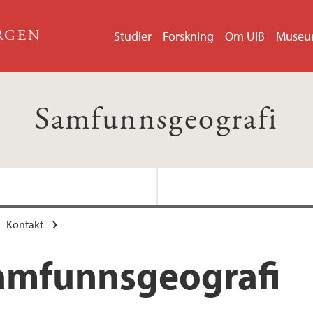
ERGEN
Studier
Forskning
Om UiB
Muse
Samfunnsgeografi
Kontakt
amfunnsgeografi