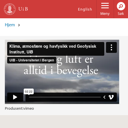
Hopp til hovedinnhold
English
Meny
Søk
Hjem
Produsent:
vimeo