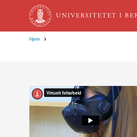
Hopp til hovedinnhold
UNIVERSITETET I B
Hjem