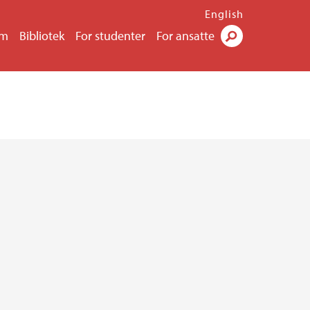
English
um
Bibliotek
For studenter
For ansatte
Søk