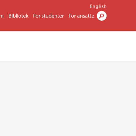
English
um
Bibliotek
For studenter
For ansatte
Søk