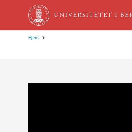
Hopp til hovedinnhold
UNIVERSITETET I B
Hjem