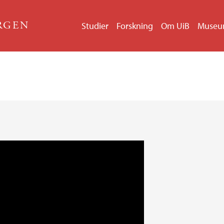
ERGEN
Studier
Forskning
Om UiB
Muse