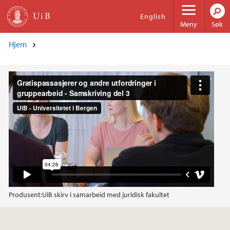
Hopp til hovedinnhold
English
Meny
Søk
Hjem
Produsent:
UiB skirv i samarbeid med juridisk fakultet