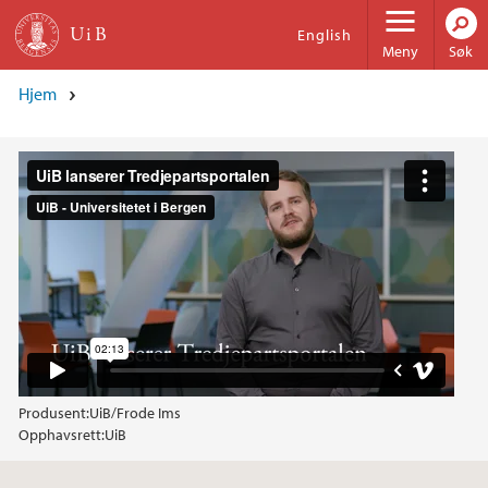
Hopp til hovedinnhold
English
Meny
Søk
Hjem
Produsent:
UiB/Frode Ims
Opphavsrett:
UiB