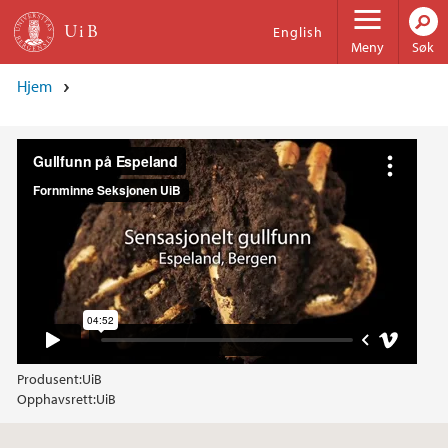
Hopp til hovedinnhold
English
Meny
Søk
Hjem
Produsent:
UiB
Opphavsrett:
UiB