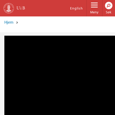
Hopp til hovedinnhold
English
Meny
Søk
Hjem