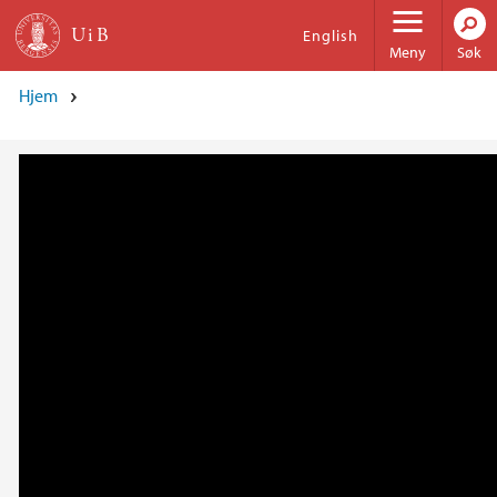
Hopp til hovedinnhold
English
Meny
Søk
Hjem