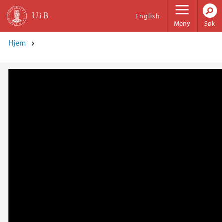
Hopp til hovedinnhold
English
Meny
Søk
Hjem