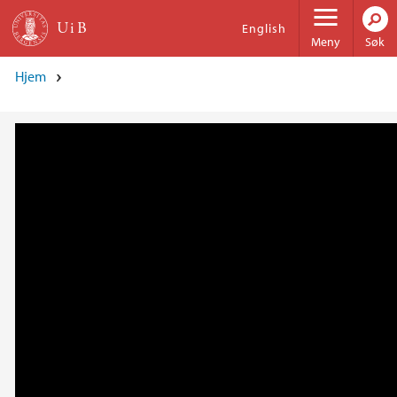
Hopp til hovedinnhold
English
Meny
Søk
Hjem