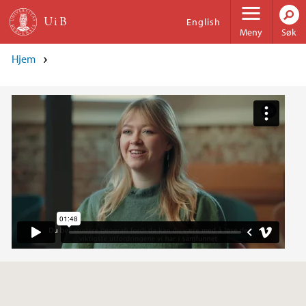
Hopp til hovedinnhold
English
Meny
Søk
Hjem