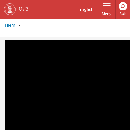
Hopp til hovedinnhold
English
Meny
Søk
Hjem