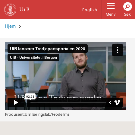
Hopp til hovedinnhold
English
Meny
Søk
Hjem
Produsent:
UiB læringslab/Frode Ims