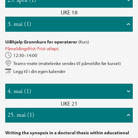
25. april (1)
UKE 18
3. mai (1)
UiBhjelp Grunnkurs for operatører
(Kurs)
Påmeldingsfrist: Frist utløpt.
12:30–14:00
Teams-møte (møtelenke sendes til påmeldte før kurset)
Legg til i din egen kalender
4. mai (1)
UKE 21
25. mai (1)
Writing the synopsis in a doctoral thesis within educational