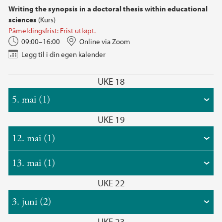
Writing the synopsis in a doctoral thesis within educational
sciences
(Kurs)
Påmeldingsfrist: Frist utløpt.
09:00–16:00
Online via Zoom
Legg til i din egen kalender
UKE 18
5. mai (1)
UKE 19
12. mai (1)
13. mai (1)
UKE 22
3. juni (2)
UKE 23