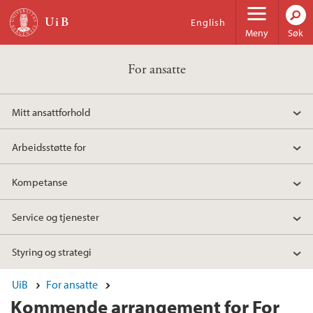
Hopp til hovedinnhold
English
Meny
Søk
For ansatte
Mitt ansattforhold
Arbeidsstøtte for
Kompetanse
Service og tjenester
Styring og strategi
UiB
For ansatte
Kommende arrangement for For