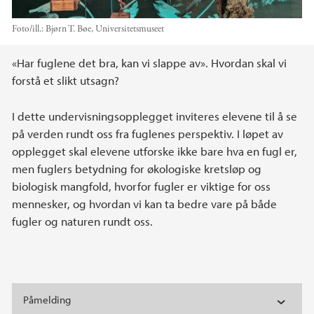
Foto/ill.:
Bjørn T. Bøe, Universitetsmuseet
Hovedinnhold
«Har fuglene det bra, kan vi slappe av». Hvordan skal vi
forstå et slikt utsagn?
I dette undervisningsopplegget inviteres elevene til å se
på verden rundt oss fra fuglenes perspektiv. I løpet av
opplegget skal elevene utforske ikke bare hva en fugl er,
men fuglers betydning for økologiske kretsløp og
biologisk mangfold, hvorfor fugler er viktige for oss
mennesker, og hvordan vi kan ta bedre vare på både
fugler og naturen rundt oss.
Påmelding