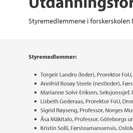
Utdanningsfo
Styremedlemmene i forskerskolen 
Styremedlemmer:
Hovedinnhold
Torgeir Landro (leder), Prorektor Fo
Annfrid Rosøy Steele (nestleder), Før
Marianne Solvi-Eriksen, Seksjonssjef,
Lisbeth Gederaas, Prorektor FoU, D
Sigrid Røyseng, Professor, Norges Mu
Åsa Mäkitalo, Professor, Göteborgs un
Kristin Solli, Førsteamanuensis, Oslo