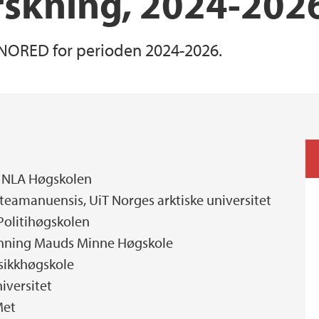
rskning, 2024-202
NORED for perioden 2024-2026.
U, NLA Høgskolen
steamanuensis, UiT Norges arktiske universitet
 Politihøgskolen
ronning Mauds Minne Høgskole
sikkhøgskole
iversitet
Met