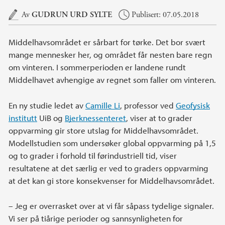
Hovedinnhold
Av
GUDRUN URD SYLTE
Publisert: 07.05.2018
Middelhavsområdet er sårbart for tørke. Det bor svært
mange mennesker her, og området får nesten bare regn
om vinteren. I sommerperioden er landene rundt
Middelhavet avhengige av regnet som faller om vinteren.
En ny studie ledet av
Camille Li
, professor ved
Geofysisk
institutt
UiB og
Bjerknessenteret
, viser at to grader
oppvarming gir store utslag for Middelhavsområdet.
Modellstudien som undersøker global oppvarming på 1,5
og to grader i forhold til førindustriell tid, viser
resultatene at det særlig er ved to graders oppvarming
at det kan gi store konsekvenser for Middelhavsområdet.
– Jeg er overrasket over at vi får såpass tydelige signaler.
Vi ser på tiårige perioder og sannsynligheten for