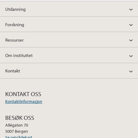
a
w
i
Utdanning
c
i
n
e
t
k
Forskning
b
t
e
o
e
d
Ressurser
o
r
I
k
n
Om instituttet
Kontakt
KONTAKT OSS
Kontaktinformasjon
BESØK OSS
Allégaten 70
5007 Bergen
Se områdekart