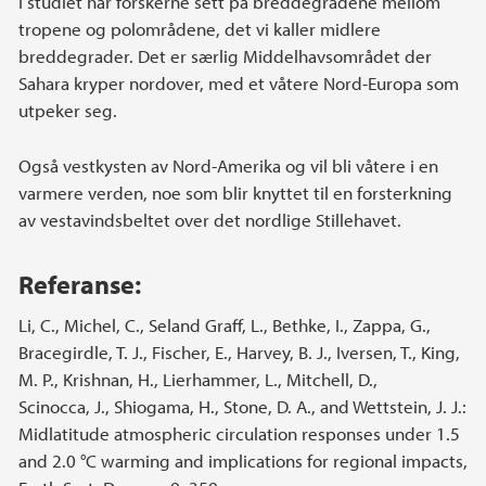
I studiet har forskerne sett på breddegradene mellom
tropene og polområdene, det vi kaller midlere
breddegrader. Det er særlig Middelhavsområdet der
Sahara kryper nordover, med et våtere Nord-Europa som
utpeker seg.
Også vestkysten av Nord-Amerika og vil bli våtere i en
varmere verden, noe som blir knyttet til en forsterkning
av vestavindsbeltet over det nordlige Stillehavet.
Referanse:
Li, C., Michel, C., Seland Graff, L., Bethke, I., Zappa, G.,
Bracegirdle, T. J., Fischer, E., Harvey, B. J., Iversen, T., King,
M. P., Krishnan, H., Lierhammer, L., Mitchell, D.,
Scinocca, J., Shiogama, H., Stone, D. A., and Wettstein, J. J.:
Midlatitude atmospheric circulation responses under 1.5
and 2.0 °C warming and implications for regional impacts,