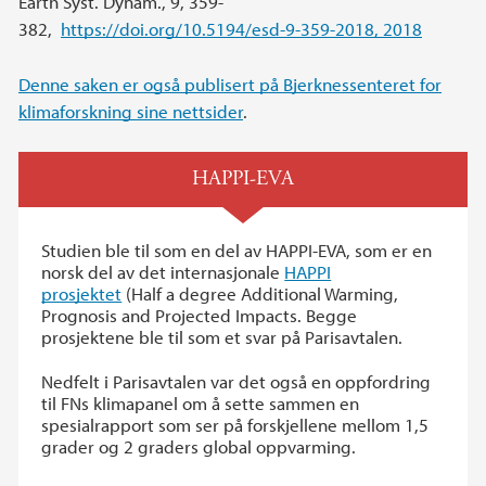
Earth Syst. Dynam., 9, 359-
382,
https://doi.org/10.5194/esd-9-359-2018, 2018
Denne saken er også publisert på Bjerknessenteret for
klimaforskning sine nettsider
.
HAPPI-EVA
Studien ble til som en del av HAPPI-EVA, som er en
norsk del av det internasjonale
HAPPI
prosjektet
(Half a degree Additional Warming,
Prognosis and Projected Impacts. Begge
prosjektene ble til som et svar på Parisavtalen.
Nedfelt i Parisavtalen var det også en oppfordring
til FNs klimapanel om å sette sammen en
spesialrapport som ser på forskjellene mellom 1,5
grader og 2 graders global oppvarming.