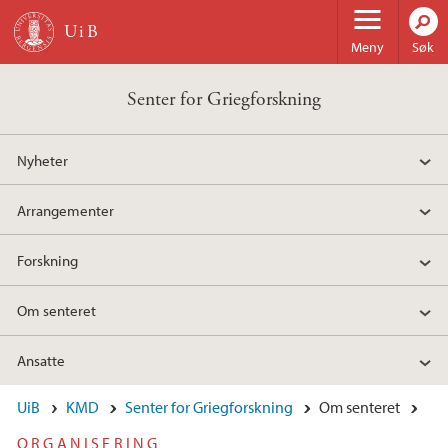
Hopp til hovedinnhold
Meny
Søk
Senter for Griegforskning
Nyheter
Arrangementer
Forskning
Om senteret
Ansatte
UiB
KMD
Senter for Griegforskning
Om senteret
ORGANISERING