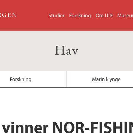
ERGEN
Studier
Forskning
Om UiB
Muse
Hav
Forskning
Marin klynge
 vinner NOR-FISHI