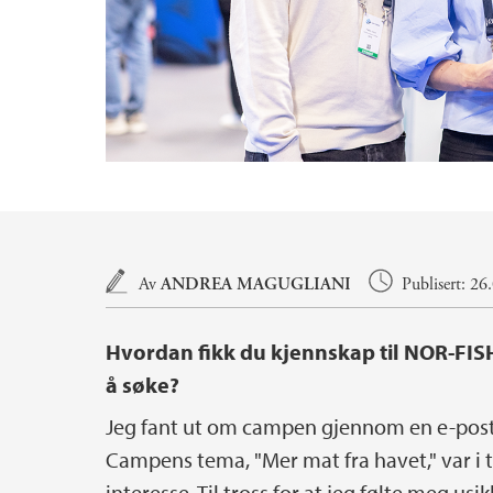
Hovedinnhold
Av
ANDREA MAGUGLIANI
Publisert: 26
Hvordan fikk du kjennskap til NOR-FIS
å søke?
Jeg fant ut om campen gjennom en e-post f
Campens tema, "Mer mat fra havet," var i 
interesse. Til tross for at jeg følte meg u