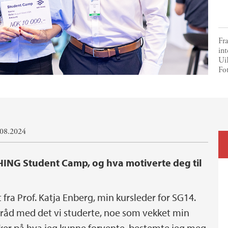
Fra
in
Ui
Fot
.08.2024
HING Student Camp, og hva motiverte deg til
ra Prof. Katja Enberg, min kursleder for SG14.
tråd med det vi studerte, noe som vekket min
sikker på hva jeg kunne forvente, bestemte jeg meg