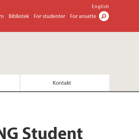
English
um
Bibliotek
For studenter
For ansatte
Søk
Kontakt
NG Student