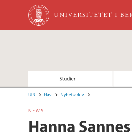
Hopp til hovedinnhold
UNIVERSITETET I B
Studier
UiB
Hav
Nyhetsarkiv
NEWS
Hanna Sannes