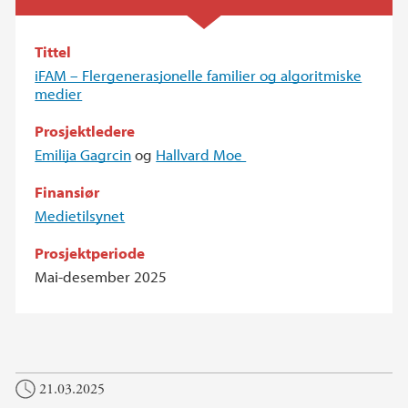
Tittel
iFAM – Flergenerasjonelle familier og algoritmiske
medier
Prosjektledere
Emilija Gagrcin
og
Hallvard Moe
Finansiør
Medietilsynet
Prosjektperiode
Mai-desember 2025
21.03.2025