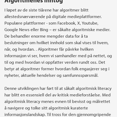
I løpet av de siste tiårene har algoritmer blitt
allestedsnærværende på digitale medieplattformer.
Populære plattformer - som Facebook, X, Youtube,
Google News eller Bing – er såkalte algoritmiske medier.
De behandler enorme mengder data for å ta
beslutninger om hvilket innhold som skal vises til hvem,
når, og hvordan. . Algoritmer får påvirke hvilken
informasjon vi ser, hvem vi samhandler med på nettet, og
til og med hvordan vi oppfatter verden rundt oss. Det
betyr at algoritmer former hvordan folk engasjerer seg i
nyheter, aktuelle hendelser og samfunnsspørsmål.
Denne utviklingen har ført til at såkalt algoritmisk literacy
har blitt en essensiell del av kritisk medieforståelse. Med
algoritmisk literacy menes evnen til bevisst og målrettet
å navigere og tolke sitt algoritmisk kuraterte
informasjonslandskap. Til tross for den gjennomgripende