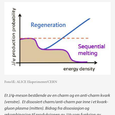
Foto/ill.:
ALICE Eksperimentet/CERN
Et J/
ψ
-meson bestående av en charm og en anti-charm kvark
(venstre). Et dissosiert charm/anti-charm par inne i et kvark-
gluon plasma (mitten). Bidrag fra dissosiasjon og
rekombinasjon til produksjonen av J/
ψ
som funksjon av