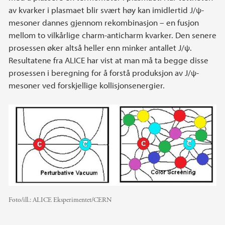
av kvarker i plasmaet blir svært høy kan imidlertid J/ψ-
mesoner dannes gjennom rekombinasjon – en fusjon
mellom to vilkårlige charm-anticharm kvarker. Den senere
prosessen øker altså heller enn minker antallet J/ψ.
Resultatene fra ALICE har vist at man må ta begge disse
prosessen i beregning for å forstå produksjon av J/ψ-
mesoner ved forskjellige kollisjonsenergier.
Foto/ill.:
ALICE Eksperimentet/CERN