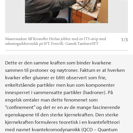
t
e
1/3
Masterstudent Alf Kristoffer Herlan jobber med en ITS-strip med
utlesningselektronikk på IFT.
Foto/ill.:
Ganesh Tambave/IFT
Hovedinnhold
Dette er den samme kraften som binder kvarkene
sammen til protoner og nøytroner. Faktum er at hverken
kvarker eller gluoner er blitt observert som frie,
enkeltstående partikler men kun som komponenter
innesperret i sammensatte partikler (hadroner). På
engelsk omtaler man dette fenomenet som
“confinement” og det er en av de mange fascinerende
egenskapene til den sterke kjernekraften. Den sterke
kjernekraften formuleres teoretisk i en kvantefeltteori
med navnet kvantekromodynamikk (QCD – Quantum