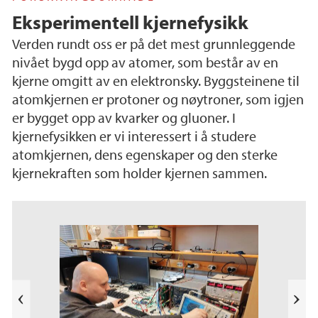
Eksperimentell kjernefysikk
Verden rundt oss er på det mest grunnleggende
nivået bygd opp av atomer, som består av en
kjerne omgitt av en elektronsky. Byggsteinene til
atomkjernen er protoner og nøytroner, som igjen
er bygget opp av kvarker og gluoner. I
kjernefysikken er vi interessert i å studere
atomkjernen, dens egenskaper og den sterke
kjernekraften som holder kjernen sammen.
e
k
a
b
l
N
i
e
T
s