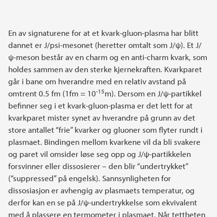
En av signaturene for at et kvark-gluon-plasma har blitt
dannet er J/psi-mesonet (heretter omtalt som J/ψ). Et J/
ψ-meson består av en charm og en anti-charm kvark, som
holdes sammen av den sterke kjernekraften. Kvarkparet
går i bane om hverandre med en relativ avstand på
-15
omtrent 0.5 fm (1fm = 10
m). Dersom en J/ψ-partikkel
befinner seg i et kvark-gluon-plasma er det lett for at
kvarkparet mister synet av hverandre på grunn av det
store antallet “frie” kvarker og gluoner som flyter rundt i
plasmaet. Bindingen mellom kvarkene vil da bli svakere
og paret vil omsider løse seg opp og J/ψ-partikkelen
forsvinner eller dissosierer – den blir “undertrykket”
(“suppressed” på engelsk). Sannsynligheten for
dissosiasjon er avhengig av plasmaets temperatur, og
derfor kan en se på J/ψ-undertrykkelse som ekvivalent
med å plassere en termometer i plasmaet. Når tettheten