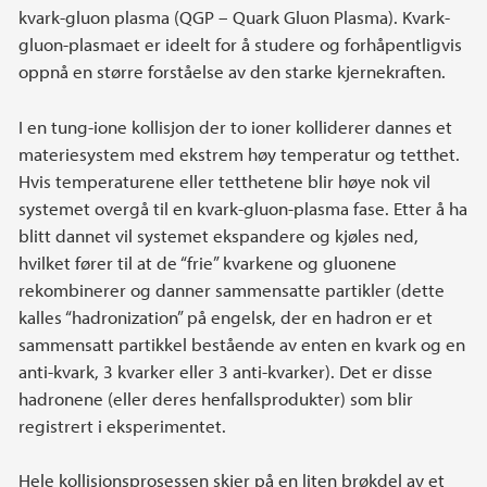
kvark-gluon plasma (QGP – Quark Gluon Plasma). Kvark-
gluon-plasmaet er ideelt for å studere og forhåpentligvis
oppnå en større forståelse av den starke kjernekraften.
I en tung-ione kollisjon der to ioner kolliderer dannes et
materiesystem med ekstrem høy temperatur og tetthet.
Hvis temperaturene eller tetthetene blir høye nok vil
systemet overgå til en kvark-gluon-plasma fase. Etter å ha
blitt dannet vil systemet ekspandere og kjøles ned,
hvilket fører til at de “frie” kvarkene og gluonene
rekombinerer og danner sammensatte partikler (dette
kalles “hadronization” på engelsk, der en hadron er et
sammensatt partikkel bestående av enten en kvark og en
anti-kvark, 3 kvarker eller 3 anti-kvarker). Det er disse
hadronene (eller deres henfallsprodukter) som blir
registrert i eksperimentet.
Hele kollisjonsprosessen skjer på en liten brøkdel av et