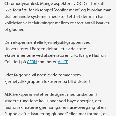
Chromodynamics). Mange aspekter av QCD er fortsatt
ikke forstått, for eksempel “confinement” og hvordan man
skal behandle systemer med stor tetthet der man har
kollektive vekselvirkninger mellom et stort antall kvarker
of gluoner.
Den eksperimentelle kjernefysikkgruppen ved
Universitetet i Bergen deltar i et av de store
eksperimentene ved akseleratoren LHC (Large Hadron
Collider) på
CERN
som heter
ALICE
.
I det følgende vil noen av de temaer som
kjernefysikkgruppen fokuserer på bli diskutert.
ALICE-eksperimentet er designet med ønske om å
studere tung-ione kollisjoner ved høye energier, der
hadronisk materie gjennomgår en fase-overgang til en
“suppe av frie kvarker og gluoner” eller, mer formelt, et