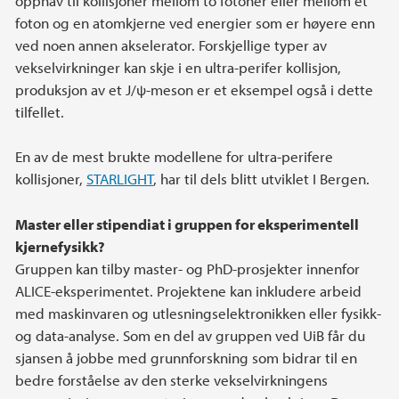
opphav til kollisjoner mellom to fotoner eller mellom et
foton og en atomkjerne ved energier som er høyere enn
ved noen annen akselerator. Forskjellige typer av
vekselvirkninger kan skje i en ultra-perifer kollisjon,
produksjon av et J/ψ-meson er et eksempel også i dette
tilfellet.
En av de mest brukte modellene for ultra-perifere
kollisjoner,
STARLIGHT
, har til dels blitt utviklet I Bergen.
Master eller stipendiat i gruppen for eksperimentell
kjernefysikk?
Gruppen kan tilby master- og PhD-prosjekter innenfor
ALICE-eksperimentet. Projektene kan inkludere arbeid
med maskinvaren og utlesningselektronikken eller fysikk-
og data-analyse. Som en del av gruppen ved UiB får du
sjansen å jobbe med grunnforskning som bidrar til en
bedre forståelse av den sterke vekselvirkningens