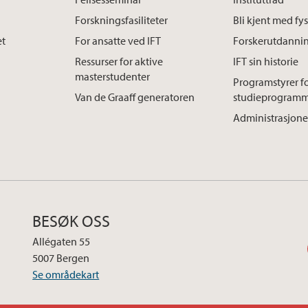
Forskningsfasiliteter
Bli kjent med f
et
For ansatte ved IFT
Forskerutdanni
Ressurser for aktive
IFT sin historie
masterstudenter
Programstyrer f
Van de Graaff generatoren
studieprogram
Administrasjone
BESØK OSS
Allégaten 55
5007 Bergen
Se områdekart