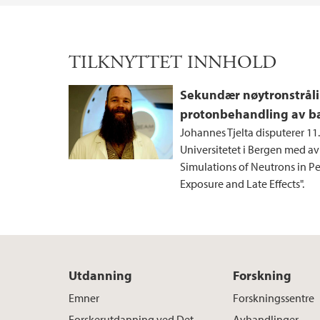
TILKNYTTET INNHOLD
Sekundær nøytronstrål
protonbehandling av b
Johannes Tjelta disputerer 11
Universitetet i Bergen med a
Simulations of Neutrons in Pe
Exposure and Late Effects".
Utdanning
Forskning
Emner
Forskningssentre
Forskerutdanning ved Det
Avhandlinger