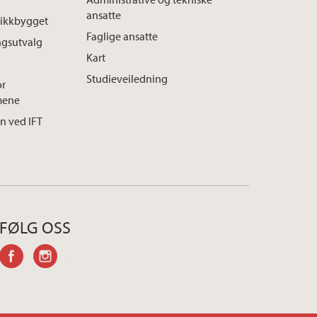
ansatte
ysikkbygget
Faglige ansatte
ngsutvalg
Kart
Studieveiledning
or
mene
n ved IFT
FØLG OSS
facebook
instagram