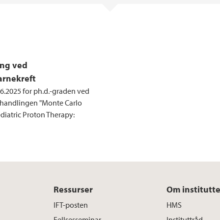
ing ved
arnekreft
.6.2025 for ph.d.-graden ved
vhandlingen "Monte Carlo
diatric Proton Therapy:
Ressurser
Om institutte
IFT-posten
HMS
Fellsesseminar
Instituttråd